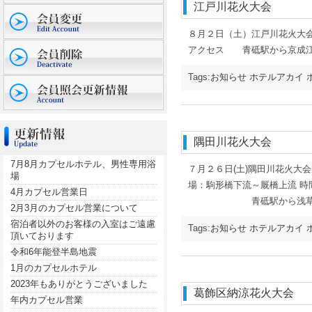
江戸川花火大会
８月２日（土）江戸川花火大
アクセス 青砥駅から京成江
Tags:
お知らせ
ホテルアカイ
隅田川花火大会
7月8月カプセルホテル、男性専用浴
７月２６日(土)隅田川花
場
場：駒形橋下流～厩橋上流 
4月カプセル営業日
青砥駅から浅草駅
2月3月のカプセル営業について
宿泊者以外のお客様の入室はご遠慮
Tags:
お知らせ
ホテルアカイ
頂いております
令和6年能登半島地震
1月のカプセルホテル
2023年もありがとうございました
葛飾区納涼花火大会
年内カプセル営業